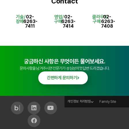
Contact
기술/
02-
영업/
02-
클라우드
02-
장애
6263-
구매
6263-
구매
6263-
7411
7414
7408
궁금하신 사항은 무엇이든 물어보세요.
문의사항을 남겨주시면 전문가가 성심성의껏 답변 드리겠습니다.
간편하게 문의하기
개인정보 처리방침
Family Site