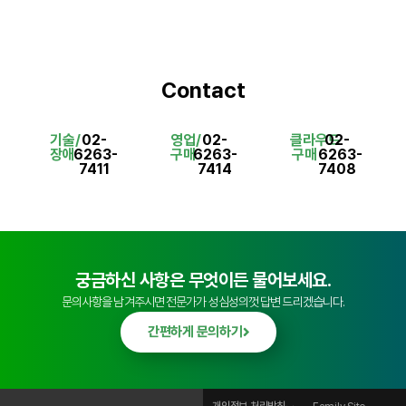
Contact
기술/
02-
영업/
02-
클라우드
02-
장애
6263-
구매
6263-
구매
6263-
7411
7414
7408
궁금하신 사항은 무엇이든 물어보세요.
문의사항을 남겨주시면 전문가가 성심성의껏 답변 드리겠습니다.
간편하게 문의하기