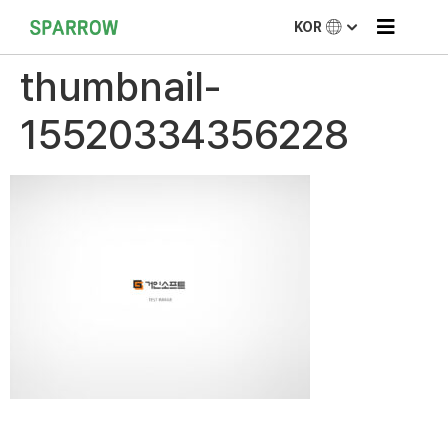
KOR
thumbnail-
15520334356228