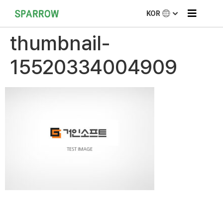
KOR
thumbnail-
15520334004909