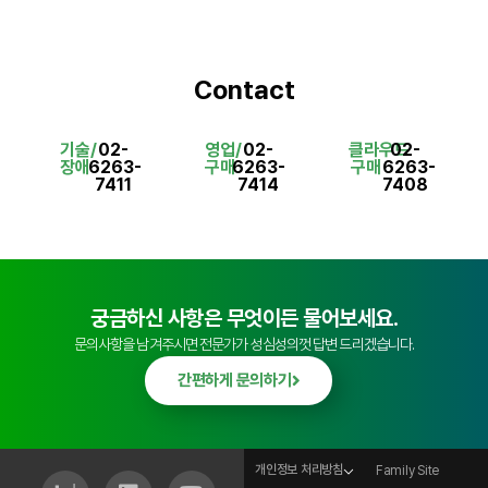
Contact
기술/
02-
영업/
02-
클라우드
02-
장애
6263-
구매
6263-
구매
6263-
7411
7414
7408
궁금하신 사항은 무엇이든 물어보세요.
문의사항을 남겨주시면 전문가가 성심성의껏 답변 드리겠습니다.
간편하게 문의하기
개인정보 처리방침
Family Site