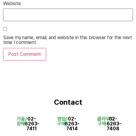
Website
Save my name, email, and website in this browser for the next
time I comment.
Contact
기술/
02-
영업/
02-
클라우드
02-
장애
6263-
구매
6263-
구매
6263-
7411
7414
7408