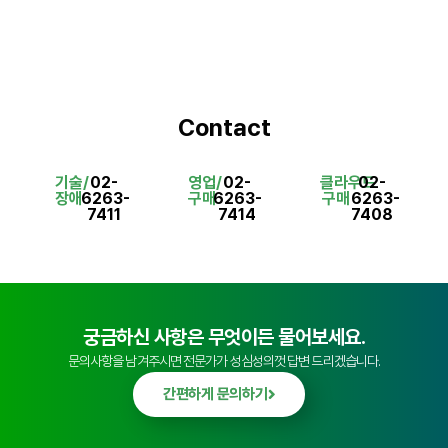
Contact
기술/
02-
영업/
02-
클라우드
02-
장애
6263-
구매
6263-
구매
6263-
7411
7414
7408
궁금하신 사항은 무엇이든 물어보세요.
문의사항을 남겨주시면 전문가가 성심성의껏 답변 드리겠습니다.
간편하게 문의하기