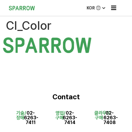
KOR
CI_Color
Contact
기술/
02-
영업/
02-
클라우드
02-
장애
6263-
구매
6263-
구매
6263-
7411
7414
7408