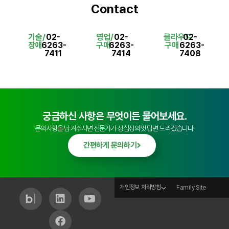
Contact
기술/
02-
영업/
02-
클라우드
02-
장애
6263-
구매
6263-
구매
6263-
7411
7414
7408
궁금하신 사항은 무엇이든 물어보세요.
문의사항을 남겨주시면 전문가가 성심성의껏 답변 드리겠습니다.
간편하게 문의하기
개인정보 처리방침
Family Site