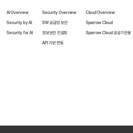
AI Overview
Security Overview
Cloud Overview
Security by AI
SW 공급망 보안
Sparrow Cloud
Security for AI
정보보안 컨설팅
Sparrow Cloud 공공기관용
API 기반 연동