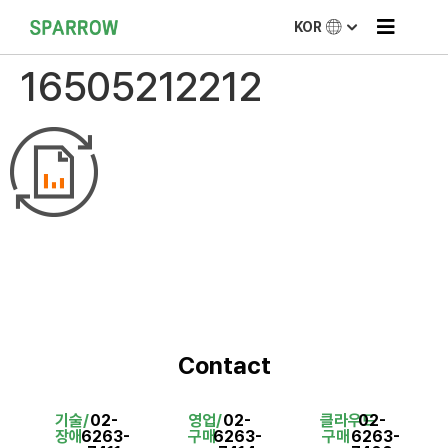
KOR
16505212212
Contact
기술/
02-
영업/
02-
클라우드
02-
장애
6263-
구매
6263-
구매
6263-