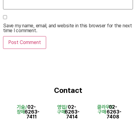
Save my name, email, and website in this browser for the next
time I comment.
Contact
기술/
02-
영업/
02-
클라우드
02-
장애
6263-
구매
6263-
구매
6263-
7411
7414
7408