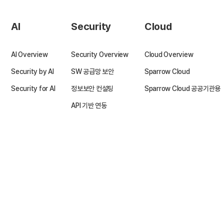
AI
Security
Cloud
AI Overview
Security Overview
Cloud Overview
Security by AI
SW 공급망 보안
Sparrow Cloud
Security for AI
정보보안 컨설팅
Sparrow Cloud 공공기관용
API 기반 연동