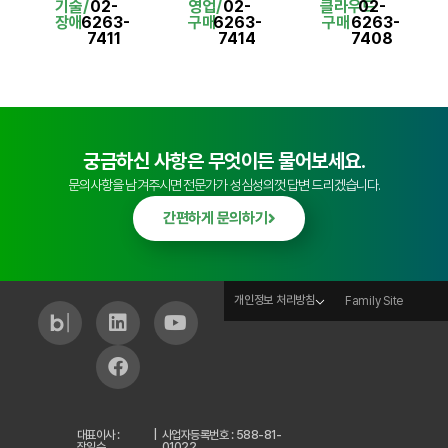
기술/
02-
영업/
02-
클라우드
02-
장애
6263-
구매
6263-
구매
6263-
7411
7414
7408
궁금하신 사항은 무엇이든 물어보세요.
문의사항을 남겨주시면 전문가가 성심성의껏 답변 드리겠습니다.
간편하게 문의하기
개인정보 처리방침
Family Site
대표이사 :
|
사업자등록번호 : 588-81-
장일수
01022