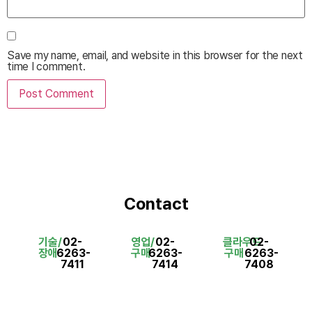
Save my name, email, and website in this browser for the next
time I comment.
Contact
기술/
02-
영업/
02-
클라우드
02-
장애
6263-
구매
6263-
구매
6263-
7411
7414
7408