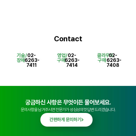
Contact
기술/
02-
영업/
02-
클라우드
02-
장애
6263-
구매
6263-
구매
6263-
7411
7414
7408
궁금하신 사항은 무엇이든 물어보세요.
문의사항을 남겨주시면 전문가가 성심성의껏 답변 드리겠습니다.
간편하게 문의하기