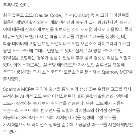
주목받고 있다.
최근 클로드 코드(Claude Code), 커서(Cursor) 등 AI 코딩 에이전트를
활용한 개발이 확산되면서 개발 생산성과 속도가 크게 향상됐지만, 동시에
이에 대응해 신속하게 보안을 확보하는 것이 새로운 과제로 떠올랐다. 특히
대규모 언어 모델(LLM)은 학습 데이터를 기반으로 코드를 생성하는데,
학습 데이터에 포함된 보안 약점이나 취약한 오픈소스 라이브러리가 개발
중인 소스 코드에 그대로 반영될 수 있다. 실제로 AI 생성 코드가 보안
취약점을 포함하는 경우가 상당수 발생돼 추후 공격 경로로 악용될 위험이
있다. 이에 스패로우는 AI 코딩 에이전트와 자사 보안 솔루션을 연동해
코드가 생성되는 즉시 소스 코드와 오픈소스를 분석하는 Sparrow MCP를
출시했다.
Sparrow MCP는 자연어 요청을 통해 AI가 생성 또는 수정한 코드를 즉시
분석하는 AI 생성 코드 보안 어시스턴트다. IDE(통합개발환경)와 연동해
코드가 작성하는 즉시 보안 취약점을 검증한다. 또한, 코드에서 사용된
오픈소스 소프트웨어 컴포넌트를 식별해 라이선스와 취약점 정보를
제공하고, SBOM(소프트웨어 자재명세서)을 생성해 구성 요소를
가시화함으로써 라이선스 정책을 준수하고 공급망 리스크를 사전에 예방할
수 있다.