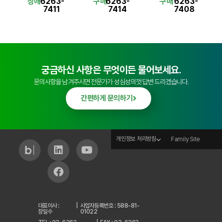
장애
6263-
구매
6263-
구매
6263-
7411
7414
7408
궁금하신 사항은 무엇이든 물어보세요.
문의사항을 남겨주시면 전문가가 성심성의껏 답변 드리겠습니다.
간편하게 문의하기
개인정보 처리방침
Family Site
대표이사 :
|
사업자등록번호 : 588-81-
장일수
01022