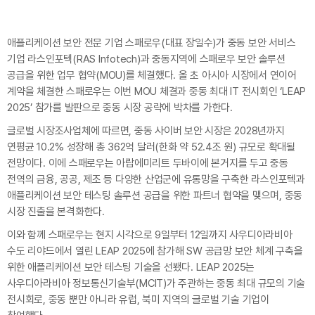
애플리케이션 보안 전문 기업 스패로우(대표 장일수)가 중동 보안 서비스
기업 라스인포텍(RAS Infotech)과 중동지역에 스패로우 보안 솔루션
공급을 위한 업무 협약(MOU)를 체결했다. 올 초 아시아 시장에서 연이어
계약을 체결한 스패로우는 이번 MOU 체결과 중동 최대 IT 전시회인 ‘LEAP
2025’ 참가를 발판으로 중동 시장 공략에 박차를 가한다.
글로벌 시장조사업체
에 따르면, 중동 사이버 보안 시장은 2028년까지
연평균 10.2% 성장해 총 362억 달러(한화 약 52.4조 원) 규모로 확대될
전망이다. 이에 스패로우는 아랍에미리트 두바이에 본거지를 두고 중동
전역의 금융, 공공, 제조 등 다양한 산업군에 유통망을 구축한 라스인포텍과
애플리케이션 보안 테스팅 솔루션 공급을 위한 파트너 협약을 맺으며, 중동
시장 진출을 본격화한다.
이와 함께 스패로우는 현지 시각으로 9일부터 12일까지 사우디아라비아
수도 리야드에서 열린 LEAP 2025에 참가해 SW 공급망 보안 체계 구축을
위한 애플리케이션 보안 테스팅 기술을 선뵀다. LEAP 2025는
사우디아라비아 정보통신기술부(MCIT)가 주관하는 중동 최대 규모의 기술
전시회로, 중동 뿐만 아니라 유럽, 북미 지역의 글로벌 기술 기업이