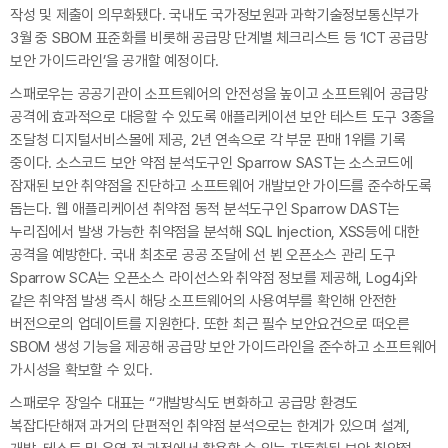
작성 및 제출이 의무화됐다. 국내도 국가정보원과 과학기술정보통신부가
3월 중 SBOM 표준화를 비롯해 공급망 단계별 체크리스트 등 ‘ICT 공급망
보안 가이드라인’을 공개할 예정이다.
스패로우는 공공기관이 소프트웨어의 안전성을 높이고 소프트웨어 공급망
공격에 효과적으로 대응할 수 있도록 애플리케이션 보안 테스트 도구 3종을
조달청 디지털서비스몰에 제공, 2년 연속으로 각 부문 판매 1위를 기록
중이다. 소스코드 보안 약점 분석도구인 Sparrow SAST는 소스코드에
잠재된 보안 취약점을 진단하고 소프트웨어 개발보안 가이드를 준수하도록
돕는다. 웹 애플리케이션 취약점 동적 분석도구인 Sparrow DAST는
누리집에서 발생 가능한 취약점을 분석해 SQL Injection, XSS등에 대한
공격을 예방한다. 국내 최초로 공공 조달에 선 뵌 오픈소스 관리 도구
Sparrow SCA는 오픈소스 라이선스와 취약점 정보를 제공해, Log4j와
같은 취약점 발생 즉시 해당 소프트웨어의 사용여부를 확인해 안전한
버전으로의 업데이트를 지원한다. 또한 최근 필수 보안요건으로 떠오른
SBOM 생성 기능을 제공해 공급망 보안 가이드라인을 준수하고 소프트웨어
가시성을 확보할 수 있다.
스패로우 장일수 대표는 “개발방식도 변화하고 공급망 환경도
복잡다단해져 과거의 단편적인 취약점 분석으로는 한계가 있으며 설계,