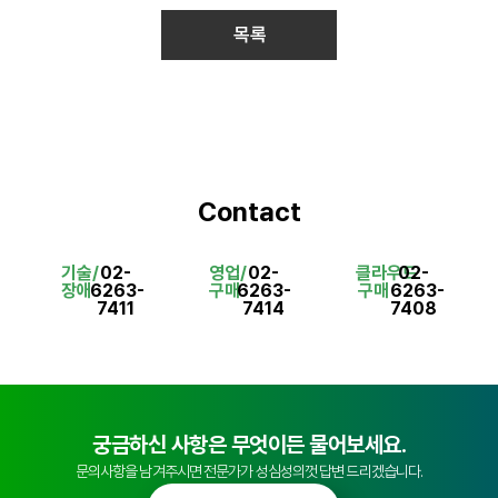
목록
Contact
기술/
02-
영업/
02-
클라우드
02-
장애
6263-
구매
6263-
구매
6263-
7411
7414
7408
궁금하신 사항은 무엇이든 물어보세요.
문의사항을 남겨주시면 전문가가 성심성의껏 답변 드리겠습니다.