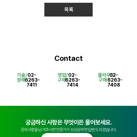
목록
Contact
기술/
02-
영업/
02-
클라우드
02-
장애
6263-
구매
6263-
구매
6263-
7411
7414
7408
궁금하신 사항은 무엇이든 물어보세요.
문의사항을 남겨주시면 전문가가 성심성의껏 답변 드리겠습니다.