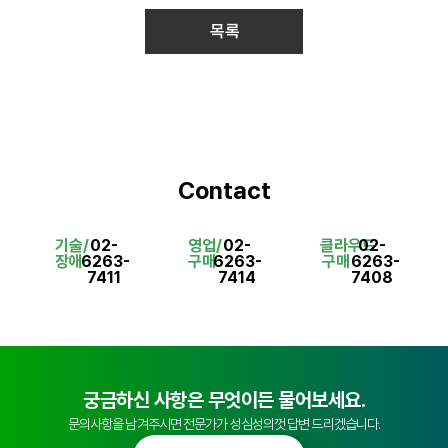
목록
Contact
기술/
02-
영업/
02-
클라우드
02-
장애
6263-
구매
6263-
구매
6263-
7411
7414
7408
궁금하신 사항은 무엇이든 물어보세요.
문의사항을 남겨주시면 전문가가 성심성의껏 답변 드리겠습니다.