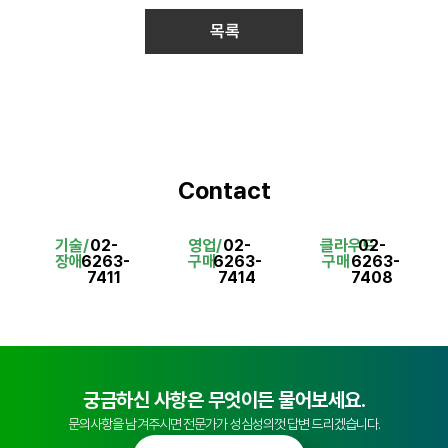
목록
Contact
기술/
02-
영업/
02-
클라우드
02-
장애
6263-
구매
6263-
구매
6263-
7411
7414
7408
궁금하신 사항은 무엇이든 물어보세요.
문의사항을 남겨주시면 전문가가 성심성의껏 답변 드리겠습니다.