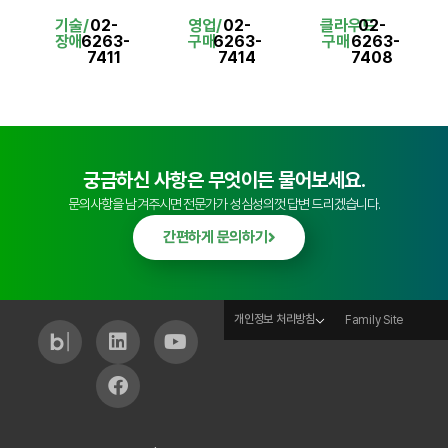
기술/
02-
영업/
02-
클라우드
02-
장애
6263-
구매
6263-
구매
6263-
7411
7414
7408
궁금하신 사항은 무엇이든 물어보세요.
문의사항을 남겨주시면 전문가가 성심성의껏 답변 드리겠습니다.
간편하게 문의하기
개인정보 처리방침
Family Site