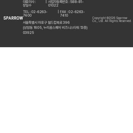
대표이사 :
|
사업자등록번호 : 588-81-
장일수
01022
TEL : 02-6263-
|
FAX : 02-6263-
7400
7410
Copyright ©2026 Sparrow
Co., Ltd. All Rights Reserved.
서울특별시 마포구 월드컵북로 396
(상암동 1605, 누리꿈스퀘어 비즈니스타워 13층)
03925