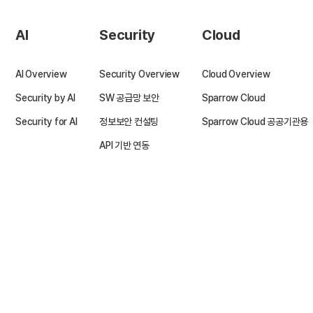
AI
Security
Cloud
AI Overview
Security Overview
Cloud Overview
Security by AI
SW 공급망 보안
Sparrow Cloud
Security for AI
정보보안 컨설팅
Sparrow Cloud 공공기관용
API 기반 연동